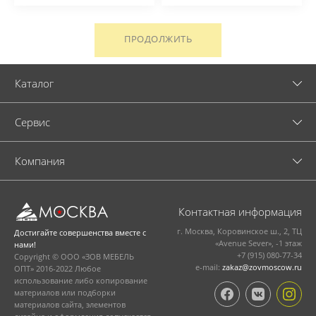
ПРОДОЛЖИТЬ
Каталог
Cервис
Компания
Контактная информация
г. Москва, Коровинское ш., 2, ТЦ
Достигайте совершенства вместе с
«Avenue Sever», -1 этаж
нами!
+7 (915) 080-77-34
Copyright © ООО «ЗОВ МЕБЕЛЬ
e-mail:
zakaz@zovmoscow.ru
ОПТ» 2016-2022 Любое
использование либо копирование
материалов или подборки
материалов сайта, элементов