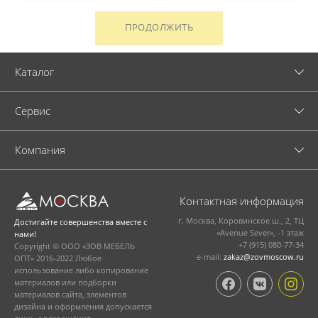
ПРОДОЛЖИТЬ
Каталог
Cервис
Компания
Контактная информация
г. Москва, Коровинское ш., 2, ТЦ
Достигайте совершенства вместе с
«Avenue Sever», -1 этаж
нами!
+7 (915) 080-77-34
Copyright © ООО «ЗОВ МЕБЕЛЬ
e-mail:
zakaz@zovmoscow.ru
ОПТ» 2016-2022 Любое
использование либо копирование
материалов или подборки
материалов сайта, элементов
дизайна и оформления допускается